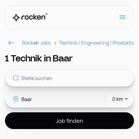
Rocken
Jobs
Technik / Engineering / Produktion
Für Arbeitgeber
1 Technik in Baar
Kontakt
0 km
CH
Job finden