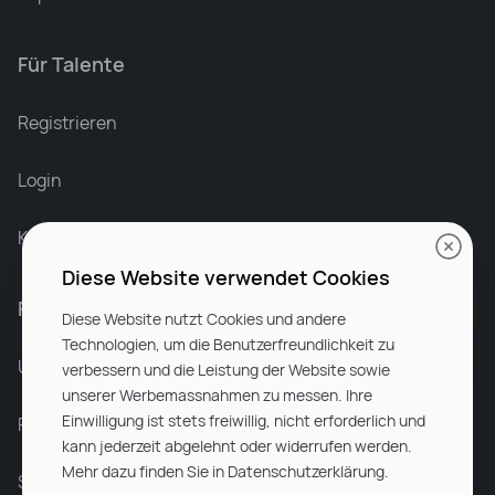
Für Talente
Leonard Ramin
Recruiter at Rocken
Registrieren
Login
Karriere bei Rocken
Diese Website verwendet Cookies
Für Unternehmen
Diese Website nutzt Cookies und andere
Technologien, um die Benutzerfreundlichkeit zu
Unsere Dienstleistungen
verbessern und die Leistung der Website sowie
unserer Werbemassnahmen zu messen. Ihre
Einwilligung ist stets freiwillig, nicht erforderlich und
Partnerunternehmen
kann jederzeit abgelehnt oder widerrufen werden.
Mehr dazu finden Sie in Datenschutzerklärung.
Sitemap