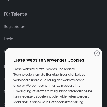
Für Talente
Leonard Ramin
Recruiter at Rocken
Registrieren
Login
Karriere bei Rocken
Diese Website verwendet Cookies
Für Unternehmen
Diese Website nutzt Cookies und andere
Technologien, um die Benutzerfreundlichkeit zu
Unsere Dienstleistungen
verbessern und die Leistung der Website sowie
unserer Werbemassnahmen zu messen. Ihre
Einwilligung ist stets freiwillig, nicht erforderlich und
Partnerunternehmen
kann jederzeit abgelehnt oder widerrufen werden.
Mehr dazu finden Sie in Datenschutzerklärung.
Sitemap