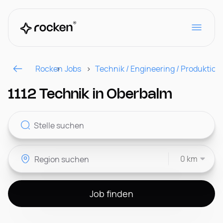
Rocken
Jobs
Technik / Engineering / Produktion
Für Arbeitgeber
1112 Technik in Oberbalm
Kontakt
0 km
CH
Job finden