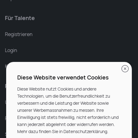
Für Talente
Leonard Ramin
Recruiter at Rocken
Registrieren
Login
Karriere bei Rocken
Diese Website verwendet Cookies
Für Unternehmen
Diese Website nutzt Cookies und andere
Technologien, um die Benutzerfreundlichkeit zu
Unsere Dienstleistungen
verbessern und die Leistung der Website sowie
unserer Werbemassnahmen zu messen. Ihre
Einwilligung ist stets freiwillig, nicht erforderlich und
Partnerunternehmen
kann jederzeit abgelehnt oder widerrufen werden.
Mehr dazu finden Sie in Datenschutzerklärung.
Sitemap