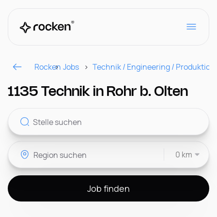
Rocken
Jobs
Technik / Engineering / Produktion
Für Arbeitgeber
1135 Technik in Rohr b. Olten
Kontakt
0 km
CH
Job finden