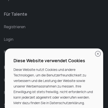
Für Talente
Leonard Ramin
Recruiter at Rocken
Registrieren
Login
Karriere bei Rocken
Diese Website verwendet Cookies
Für Unternehmen
Diese Website nutzt Cookies und andere
Technologien, um die Benutzerfreundlichkeit zu
Unsere Dienstleistungen
verbessern und die Leistung der Website sowie
unserer Werbemassnahmen zu messen. Ihre
Einwilligung ist stets freiwillig, nicht erforderlich und
Partnerunternehmen
kann jederzeit abgelehnt oder widerrufen werden.
Mehr dazu finden Sie in Datenschutzerklärung.
Sitemap