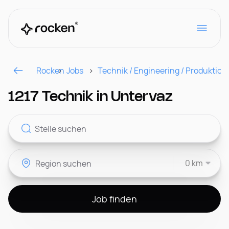
Rocken
Jobs
Technik / Engineering / Produktion
Für Arbeitgeber
1217 Technik in Untervaz
Kontakt
0 km
CH
Job finden