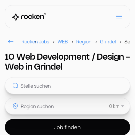
Rocken
Jobs
WEB
Region
Grindel
Seite
Für Arbeitgeber
10 Web Development / Design -
Web in Grindel
Kontakt
0 km
CH
Job finden