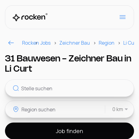
Rocken
Jobs
Zeichner Bau
Region
Li Curt
Für Arbeitgeber
31 Bauwesen - Zeichner Bau in
Li Curt
Kontakt
0 km
CH
Job finden