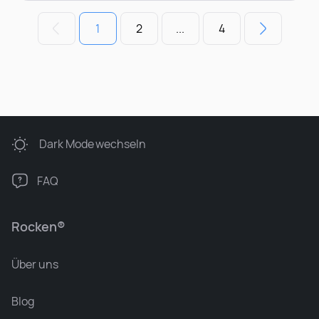
1
2
...
4
Dark Mode
wechseln
FAQ
Rocken®
Über uns
Blog