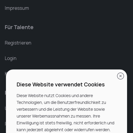
Impressum
Für Talente
Leonard Ramin
Recruiter at Rocken
Registrieren
Login
Karriere bei Rocken
Diese Website verwendet Cookies
Für Unternehmen
Diese Website nutzt Cookies und andere
Technologien, um die Benutzerfreundlichkeit zu
Unsere Dienstleistungen
verbessern und die Leistung der Website sowie
unserer Werbemassnahmen zu messen. Ihre
Einwilligung ist stets freiwillig, nicht erforderlich und
Partnerunternehmen
kann jederzeit abgelehnt oder widerrufen werden.