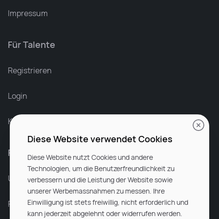
Impressum
Für Talente
Leonard Ramin
Recruiter at Rocken
Registrieren
Login
Karriere bei Rocken
Diese Website verwendet Cookies
Für Unternehmen
Diese Website nutzt Cookies und andere
Technologien, um die Benutzerfreundlichkeit zu
Unsere Dienstleistungen
verbessern und die Leistung der Website sowie
unserer Werbemassnahmen zu messen. Ihre
Einwilligung ist stets freiwillig, nicht erforderlich und
Partnerunternehmen
kann jederzeit abgelehnt oder widerrufen werden.