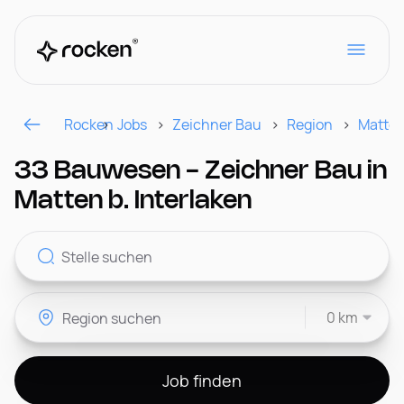
Rocken
Jobs
Zeichner Bau
Region
Matten
Für Arbeitgeber
33 Bauwesen - Zeichner Bau in
Matten b. Interlaken
Kontakt
0 km
CH
Job finden