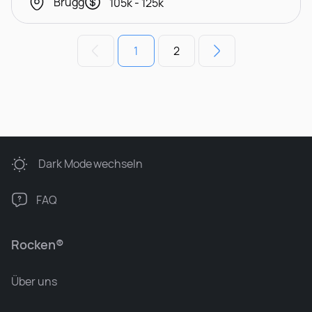
Brugg
105k - 125k
1
2
Dark Mode
wechseln
FAQ
Rocken®
Über uns