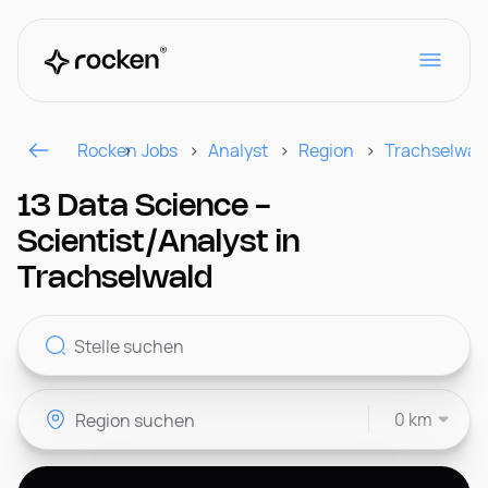
Rocken
Jobs
Analyst
Region
Trachselwal
Für Arbeitgeber
13 Data Science -
Scientist/Analyst in
Kontakt
Trachselwald
CH
0 km