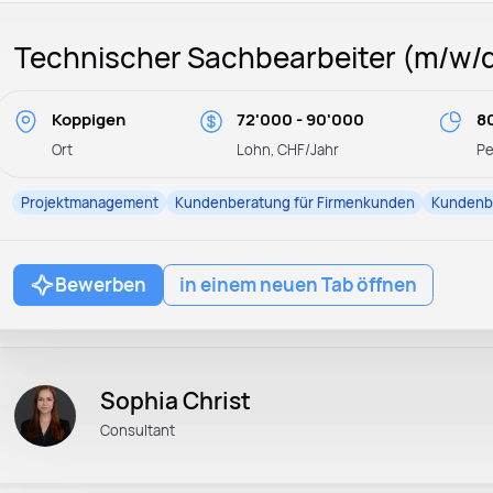
Technischer Sachbearbeiter (m/w/
Koppigen
72'000 - 90'000
8
Ort
Lohn, CHF/Jahr
P
Projektmanagement
Kundenberatung für Firmenkunden
Kundenbe
Bewerben
in einem neuen Tab öffnen
Sophia Christ
Consultant