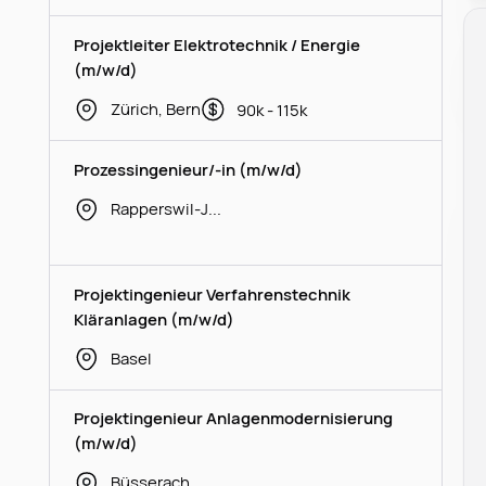
Projektleiter Elektrotechnik / Energie
(m/w/d)
Zürich, Bern
90k - 115k
Prozessingenieur/-in (m/w/d)
Rapperswil-Jona
Projektingenieur Verfahrenstechnik
Kläranlagen (m/w/d)
Basel
Projektingenieur Anlagenmodernisierung
(m/w/d)
Büsserach