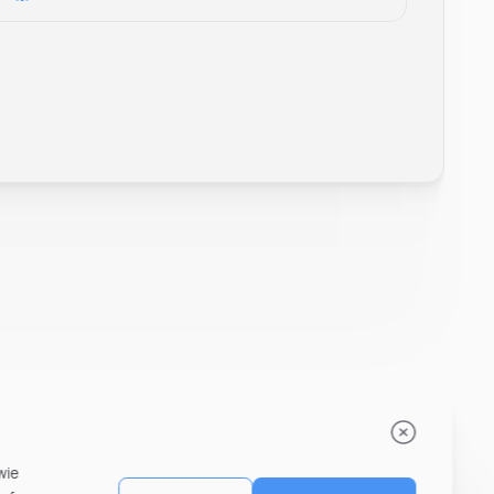
Leonard Ramin
Recruiter at Rocken
wie