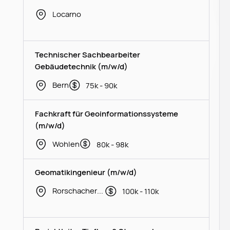
Locarno
Technischer Sachbearbeiter
Gebäudetechnik (m/w/d)
Bern
75k - 90k
Fachkraft für Geoinformationssysteme
(m/w/d)
Wohlen
80k - 98k
Geomatikingenieur (m/w/d)
Rorschacherberg
100k - 110k