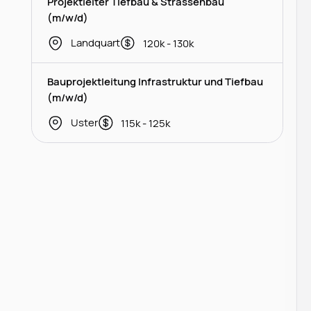
Projektleiter Tiefbau & Strassenbau
(m/w/d)
Landquart
120k - 130k
Bauprojektleitung Infrastruktur und Tiefbau
(m/w/d)
Uster
115k - 125k