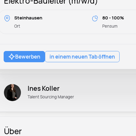
Elektro-Bauleiter (m/w/d)
Steinhausen
80 - 100%
Ort
Pensum
Bewerben
in einem neuen Tab öffnen
Ines Koller
Talent Sourcing Manager
Über