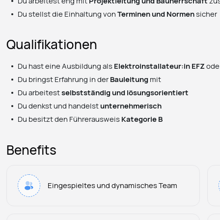
Du arbeitest eng mit
Projektleitung und Bauherrschaft
zu
Du stellst die Einhaltung von
Terminen und Normen
sicher
Qualifikationen
Du hast eine Ausbildung als
Elektroinstallateur:in EFZ
ode
Du bringst Erfahrung in der
Bauleitung
mit
Du arbeitest
selbstständig und lösungsorientiert
Du denkst und handelst
unternehmerisch
Du besitzt den Führerausweis
Kategorie B
Benefits
Eingespieltes und dynamisches Team