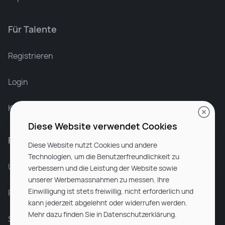
Für Talente
Leonard Ramin
Recruiter at Rocken
Registrieren
Login
Karriere bei Rocken
Diese Website verwendet Cookies
Für Unternehmen
Diese Website nutzt Cookies und andere
Technologien, um die Benutzerfreundlichkeit zu
Unsere Dienstleistungen
verbessern und die Leistung der Website sowie
unserer Werbemassnahmen zu messen. Ihre
Einwilligung ist stets freiwillig, nicht erforderlich und
Partnerunternehmen
kann jederzeit abgelehnt oder widerrufen werden.
Mehr dazu finden Sie in Datenschutzerklärung.
Sitemap