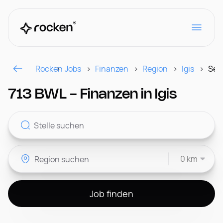
Rocken
Jobs
Finanzen
Region
Igis
Seit
Für Arbeitgeber
713 BWL - Finanzen in Igis
Kontakt
0 km
CH
Job finden