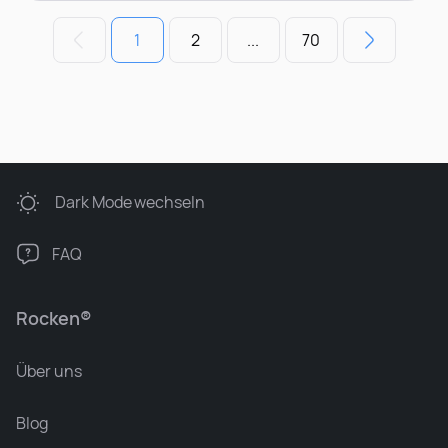
1
2
...
70
Dark Mode
wechseln
FAQ
Rocken®
Über uns
Blog