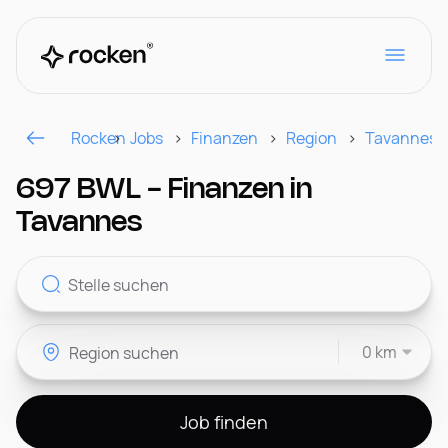
Rocken
Jobs
Finanzen
Region
Tavannes
Für Arbeitgeber
697 BWL - Finanzen in
Tavannes
Kontakt
0 km
CH
Job finden