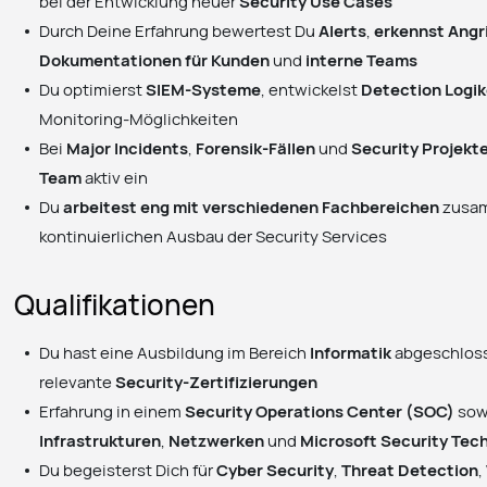
bei der Entwicklung neuer
Security Use Cases
Durch Deine Erfahrung bewertest Du
Alerts
,
erkennst Angr
Dokumentationen für Kunden
und
interne Teams
Du optimierst
SIEM-Systeme
, entwickelst
Detection Logi
Monitoring-Möglichkeiten
Bei
Major Incidents
,
Forensik-Fällen
und
Security Projekt
Team
aktiv ein
Du
arbeitest eng mit verschiedenen Fachbereichen
zusam
kontinuierlichen Ausbau der Security Services
Qualifikationen
Du hast eine Ausbildung im Bereich
Informatik
abgeschloss
relevante
Security-Zertifizierungen
Erfahrung in einem
Security Operations Center (SOC)
sow
Infrastrukturen
,
Netzwerken
und
Microsoft Security Tec
Du begeisterst Dich für
Cyber Security
,
Threat Detection
,