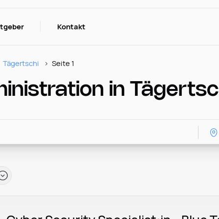
itgeber
Kontakt
Tägertschi
Seite 1
nistration in Tägertsc