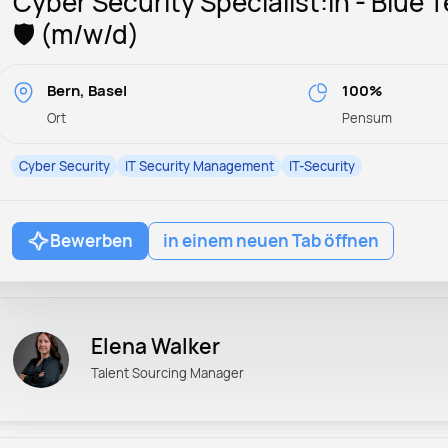
Cyber Security Specialist:in - Blue 
🛡️ (m/w/d)
Bern, Basel
100%
Ort
Pensum
Cyber Security
IT Security Management
IT-Security
Bewerben
in einem neuen Tab öffnen
Elena Walker
Talent Sourcing Manager