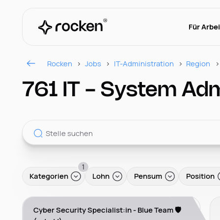
Für Arbe
Rocken
Jobs
IT-Administration
Region
761 IT - System Admi
1
Kategorien
Lohn
Pensum
Position
Cyber Security Specialist:in - Blue Team 🛡️