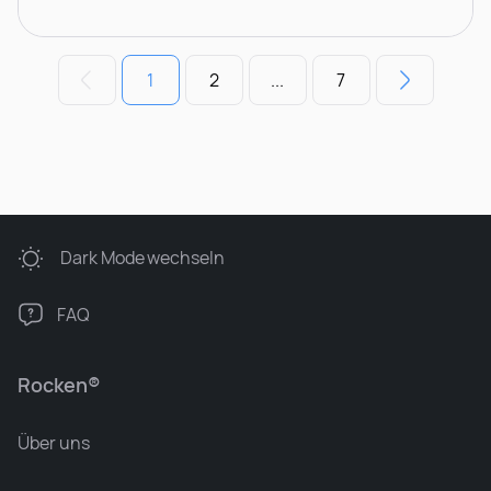
1
2
...
7
Dark Mode
wechseln
FAQ
Rocken®
Über uns