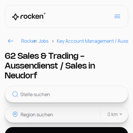
Rocken
Jobs
Key Account Management / Aussen
Für Arbeitgeber
62 Sales & Trading -
Aussendienst / Sales in
Kontakt
Neudorf
CH
0 km