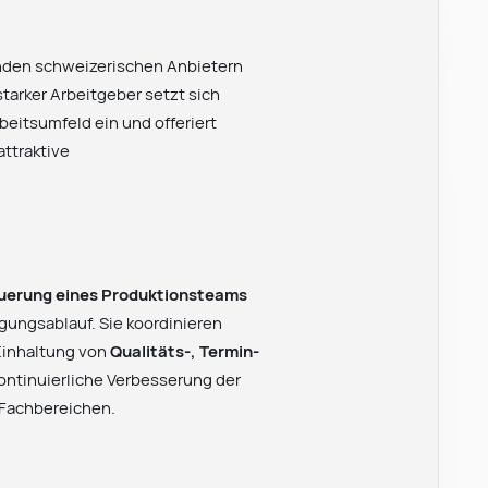
enden schweizerischen Anbietern
arker Arbeitgeber setzt sich
rbeitsumfeld ein und offeriert
ttraktive
uerung eines Produktionsteams
igungsablauf. Sie koordinieren
Einhaltung von
Qualitäts-, Termin-
 kontinuierliche Verbesserung der
 Fachbereichen.