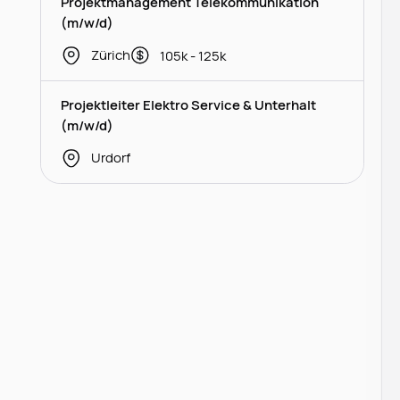
Projektmanagement Telekommunikation
(m/w/d)
Zürich
105k - 125k
Projektleiter Elektro Service & Unterhalt
(m/w/d)
Urdorf