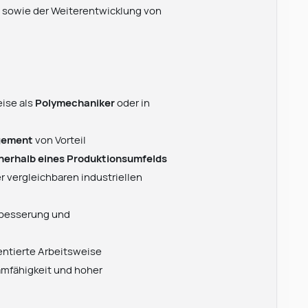
n sowie der Weiterentwicklung von
ise als
Polymechaniker
oder in
agement
von Vorteil
nnerhalb eines Produktionsumfelds
r vergleichbaren industriellen
erbesserung und
entierte Arbeitsweise
amfähigkeit und hoher
Leonard Ramin
Recruiter at Rocken