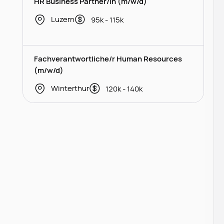
HR Business Partner/in (m/w/d)
Luzern
95k - 115k
Fachverantwortliche/r Human Resources
(m/w/d)
Winterthur
120k - 140k