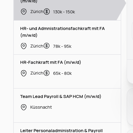
(m/w/d)
Zürich
130k - 150k
HR- und Admnistrationsfachkraft mit FA
(m/w/d)
Zürich
78k - 95k
HR-Fachkraft mit FA (m/w/d)
Zürich
65k - 80k
Team Lead Payroll & SAP HCM (m/w/d)
Küssnacht
Leiter Personaladministration & Payroll