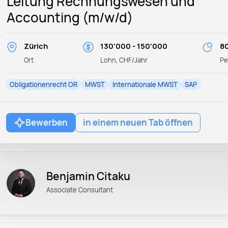
Leitung Rechnungswesen und
Accounting (m/w/d)
Zürich
130'000 - 150'000
80
Ort
Lohn, CHF/Jahr
P
Obligationenrecht OR
MWST
Internationale MWST
SAP
Bewerben
in einem neuen Tab öffnen
Benjamin Citaku
Associate Consultant