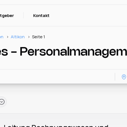
itgeber
Kontakt
on
Altikon
Seite 1
 - Personalmanagemen