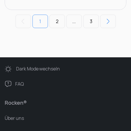
1
2
...
3
Dark Mode
wechseln
FAQ
Rocken®
Über uns