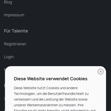
Blog
Impressum
Für Talente
Leonard Ramin
Recruiter at Rocken
Registrieren
Login
Karriere bei Rocken
Diese Website verwendet Cookies
Für Unternehmen
Diese Website nutzt Cookies und andere
Technologien, um die Benutzerfreundlichkeit zu
Unsere Dienstleistungen
verbessern und die Leistung der Website sowie
unserer Werbemassnahmen zu messen. Ihre
Einwilligung ist stets freiwillig, nicht erforderlich und