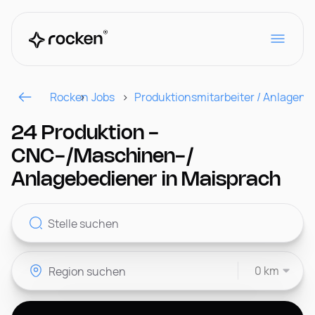
Rocken
Jobs
Produktionsmitarbeiter / Anlagenf
Für Arbeitgeber
24 Produktion -
CNC-/Maschinen-/
Kontakt
Anlagebediener in Maisprach
CH
0 km