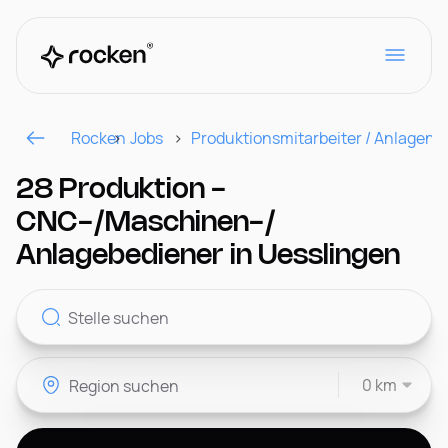
Rocken
Jobs
Produktionsmitarbeiter / Anlagenf
Für Arbeitgeber
28 Produktion -
CNC-/Maschinen-/
Kontakt
Anlagebediener in Uesslingen
CH
0 km