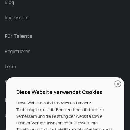
Blog
Impressum
Für Talente
Leonard Ramin
Recruiter at Rocken
Registrieren
Login
Karriere bei Rocken
Diese Website verwendet Cookies
Für Unternehmen
Diese Website nutzt Cookies und andere
Technologien, um die Benutzerfreundlichkeit zu
Unsere Dienstleistungen
verbessern und die Leistung der Website sowie
unserer Werbemassnahmen zu messen. Ihre
Einwilligung ist stets freiwillig, nicht erforderlich und