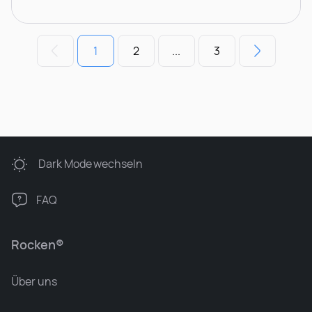
1
2
...
3
Dark Mode
wechseln
FAQ
Rocken®
Über uns