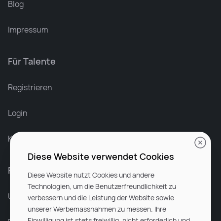
Blog
Impressum
Für Talente
Leonard Ramin
Recruiter at Rocken
Registrieren
Login
Karriere bei Rocken
Diese Website verwendet Cookies
Für Unternehmen
Diese Website nutzt Cookies und andere
Technologien, um die Benutzerfreundlichkeit zu
Unsere Dienstleistungen
verbessern und die Leistung der Website sowie
unserer Werbemassnahmen zu messen. Ihre
Einwilligung ist stets freiwillig, nicht erforderlich und