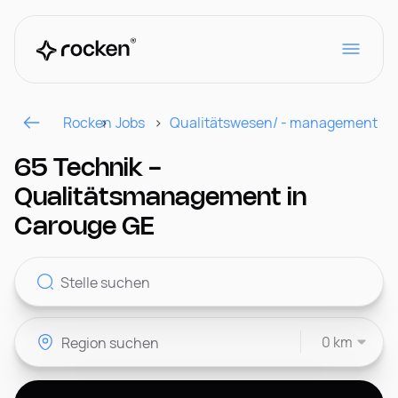
Rocken
Jobs
Qualitätswesen/ - management
Für Arbeitgeber
65 Technik -
Qualitätsmanagement in
Kontakt
Carouge GE
CH
0 km