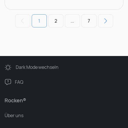
1
2
...
7
Dark Mode
wechseln
FAQ
Rocken®
Über uns