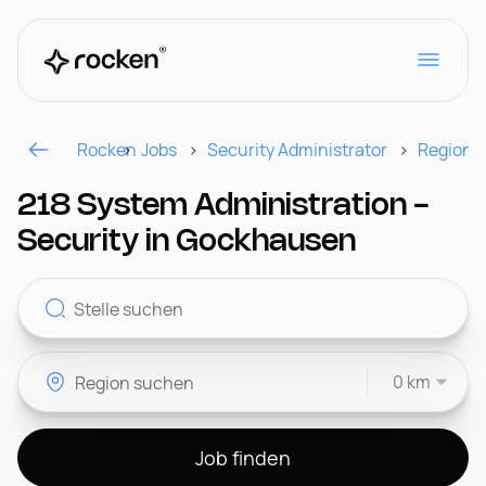
Rocken
Jobs
Security Administrator
Region
Für Arbeitgeber
218 System Administration -
Security in Gockhausen
Kontakt
0 km
CH
Job finden