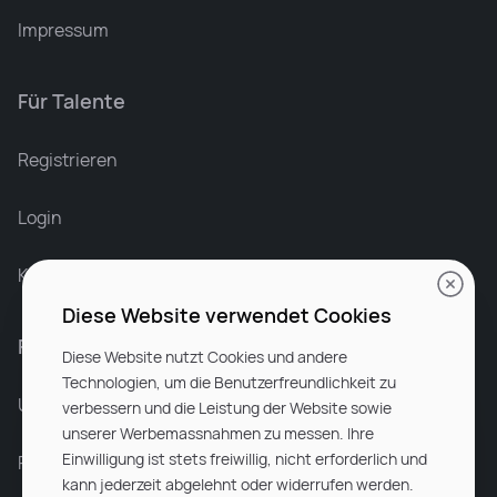
Impressum
Für Talente
Leonard Ramin
Recruiter at Rocken
Registrieren
Login
Karriere bei Rocken
Diese Website verwendet Cookies
Für Unternehmen
Diese Website nutzt Cookies und andere
Technologien, um die Benutzerfreundlichkeit zu
Unsere Dienstleistungen
verbessern und die Leistung der Website sowie
unserer Werbemassnahmen zu messen. Ihre
Einwilligung ist stets freiwillig, nicht erforderlich und
Partnerunternehmen
kann jederzeit abgelehnt oder widerrufen werden.