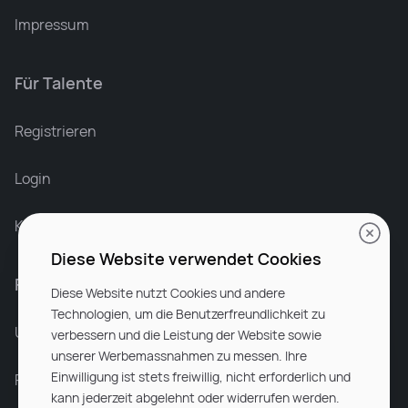
Impressum
Für Talente
Leonard Ramin
Recruiter at Rocken
Registrieren
Login
Karriere bei Rocken
Diese Website verwendet Cookies
Für Unternehmen
Diese Website nutzt Cookies und andere
Technologien, um die Benutzerfreundlichkeit zu
Unsere Dienstleistungen
verbessern und die Leistung der Website sowie
unserer Werbemassnahmen zu messen. Ihre
Einwilligung ist stets freiwillig, nicht erforderlich und
Partnerunternehmen
kann jederzeit abgelehnt oder widerrufen werden.