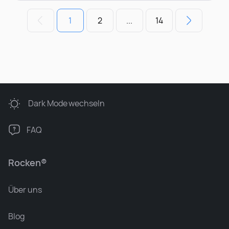
1
2
...
14
Dark Mode
wechseln
FAQ
Rocken®
Über uns
Blog