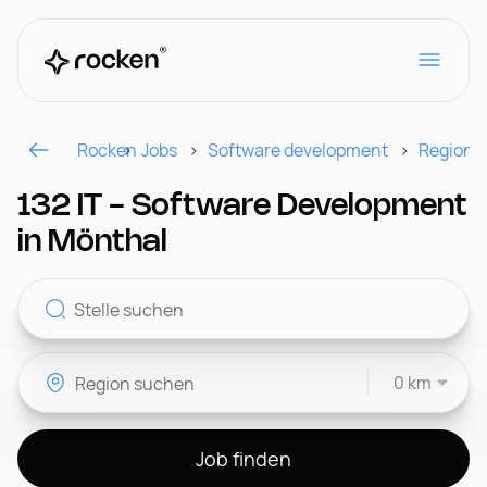
Rocken
Jobs
Software development
Region
Für Arbeitgeber
132 IT - Software Development
in Mönthal
Kontakt
0 km
CH
Job finden