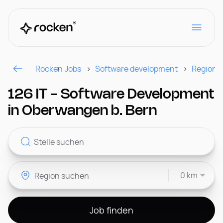
Rocken
Jobs
Software development
Region
Für Arbeitgeber
126 IT - Software Development
in Oberwangen b. Bern
Kontakt
0 km
CH
Job finden