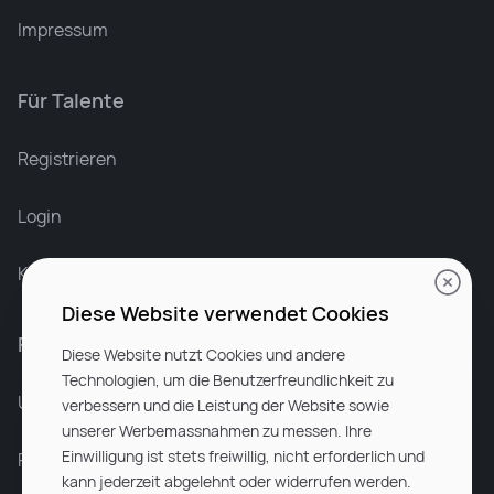
Impressum
Für Talente
Leonard Ramin
Recruiter at Rocken
Registrieren
Login
Karriere bei Rocken
Diese Website verwendet Cookies
Für Unternehmen
Diese Website nutzt Cookies und andere
Technologien, um die Benutzerfreundlichkeit zu
Unsere Dienstleistungen
verbessern und die Leistung der Website sowie
unserer Werbemassnahmen zu messen. Ihre
Einwilligung ist stets freiwillig, nicht erforderlich und
Partnerunternehmen
kann jederzeit abgelehnt oder widerrufen werden.