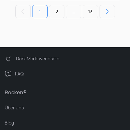
1
2
...
13
Dark Mode
wechseln
FAQ
Rocken®
Über uns
Blog