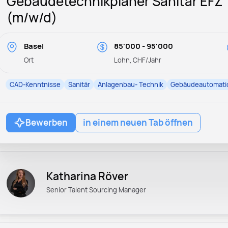
Gebäudetechnikplaner Sanitär EFZ
(m/w/d)
Basel
85'000 - 95'000
Ort
Lohn, CHF/Jahr
CAD-Kenntnisse
Sanitär
Anlagenbau- Technik
Gebäudeautomati
Bewerben
in einem neuen Tab öffnen
Katharina Röver
Senior Talent Sourcing Manager