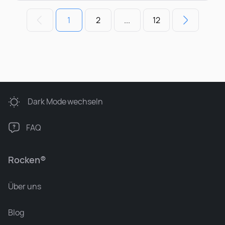
1
2
...
12
Dark Mode
wechseln
FAQ
Rocken®
Über uns
Blog