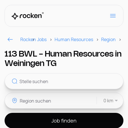
Rocken
Jobs
Human Resources
Region
W
Für Arbeitgeber
113 BWL - Human Resources in
Weiningen TG
Kontakt
0 km
CH
Job finden