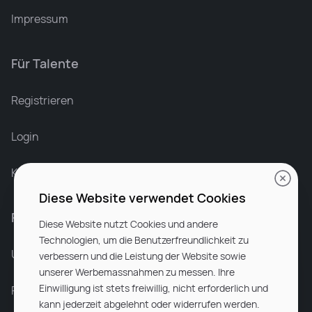
Impressum
Für Talente
Leonard Ramin
Recruiter at Rocken
Registrieren
Login
Karriere bei Rocken
Diese Website verwendet Cookies
Für Unternehmen
Diese Website nutzt Cookies und andere
Technologien, um die Benutzerfreundlichkeit zu
Unsere Dienstleistungen
verbessern und die Leistung der Website sowie
unserer Werbemassnahmen zu messen. Ihre
Einwilligung ist stets freiwillig, nicht erforderlich und
Partnerunternehmen
kann jederzeit abgelehnt oder widerrufen werden.