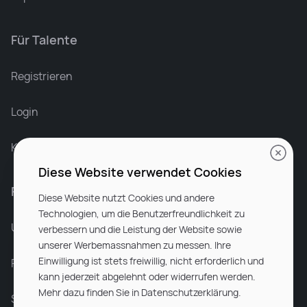
Für Talente
Leonard Ramin
Recruiter at Rocken
Registrieren
Login
Karriere bei Rocken
Diese Website verwendet Cookies
Für Unternehmen
Diese Website nutzt Cookies und andere
Technologien, um die Benutzerfreundlichkeit zu
Unsere Dienstleistungen
verbessern und die Leistung der Website sowie
unserer Werbemassnahmen zu messen. Ihre
Einwilligung ist stets freiwillig, nicht erforderlich und
Partnerunternehmen
kann jederzeit abgelehnt oder widerrufen werden.
Mehr dazu finden Sie in Datenschutzerklärung.
Sitemap