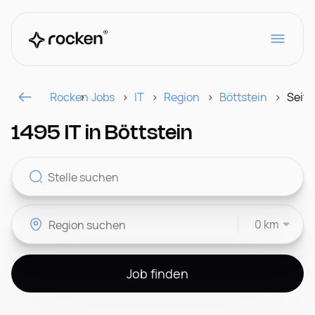
Rocken
Jobs
IT
Region
Böttstein
Seite
Für Arbeitgeber
1495 IT in Böttstein
Kontakt
0 km
CH
Job finden