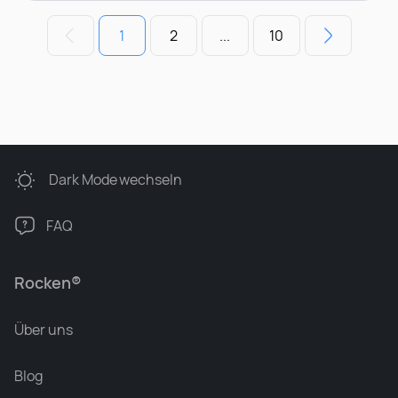
1
2
...
10
Dark Mode
wechseln
FAQ
Rocken®
Über uns
Blog