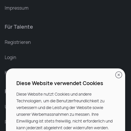
Impressum
Für Talente
Leonard Ramin
Recruiter at Rocken
Registrieren
Login
Karriere bei Rocken
Diese Website verwendet Cookies
Für Unternehmen
Diese Website nutzt Cookies und andere
Technologien, um die Benutzerfreundlichkeit zu
Unsere Dienstleistungen
verbessern und die Leistung der Website sowie
unserer Werbemassnahmen zu messen. Ihre
Einwilligung ist stets freiwillig, nicht erforderlich und
Partnerunternehmen
kann jederzeit abgelehnt oder widerrufen werden.