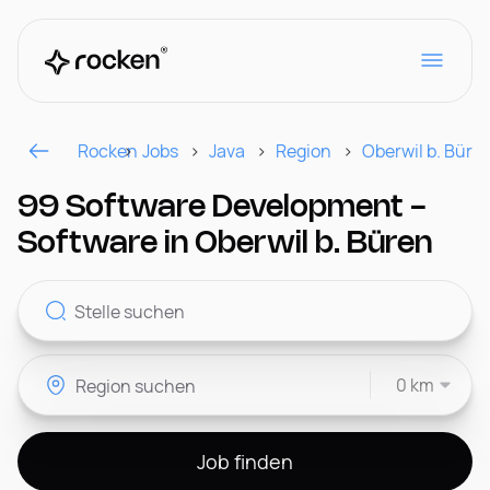
Rocken
Jobs
Java
Region
Oberwil b. Büre
Für Arbeitgeber
99 Software Development -
Software in Oberwil b. Büren
Kontakt
0 km
CH
Job finden