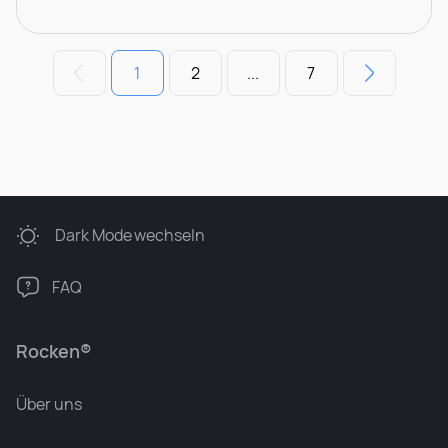
1
2
...
7
Dark Mode
wechseln
FAQ
Rocken®
Über uns