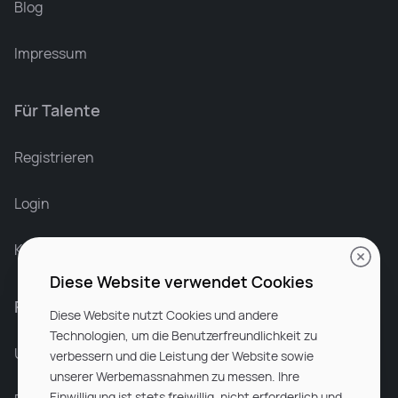
Blog
Impressum
Für Talente
Leonard Ramin
Recruiter at Rocken
Registrieren
Login
Karriere bei Rocken
Diese Website verwendet Cookies
Für Unternehmen
Diese Website nutzt Cookies und andere
Technologien, um die Benutzerfreundlichkeit zu
Unsere Dienstleistungen
verbessern und die Leistung der Website sowie
unserer Werbemassnahmen zu messen. Ihre
Einwilligung ist stets freiwillig, nicht erforderlich und