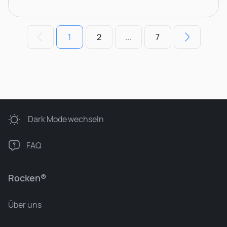
1
2
...
7
Dark Mode
wechseln
FAQ
Rocken®
Über uns