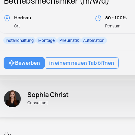
Betriebsmechaniker (m/w/d)
Herisau
80 - 100%
Ort
Pensum
Instandhaltung
Montage
Pneumatik
Automation
Bewerben
in einem neuen Tab öffnen
Sophia Christ
Consultant