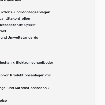
uktions- und Montageanlagen
alitätskontrollen
ozessdaten
im System
feld
s- und Umweltstandards
echanik, Elektromechanik oder
ieb von Produktionsanlagen
von
ngs- und Automationstechnik
eise