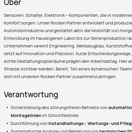
Über
Sensoren, Schalter, Elektronik – Komponenten, die in moderne
Komfort sorgen. Unser Rocken Partner entwickelt und produzier
Automobilindustrie und gestaltet aktiv die Mobilität von morge
Entwicklung im hauseigenen Labor bis zur Serienproduktion läu
Unternehmen vereint Engineering, Werkzeugbau, Kunststoffv
setzt auf Innovation und Präzision. Kurze Entscheidungswege
echte Gestaltungsspielräume prägen den Arbeitsalltag. Hier arb
Strasse sichtbar werden. Bereit, Teil eines dynamischen Team
dich mit unserem Rocken Partner zusammenzubringen.
Verantwortung
Sicherstellung des störungsfreien Betriebs von
automatisi
Montagelinien
im Schichtbetrieb
Durchführung von
Instandhaltungs-, Wartungs- und Pfle
Systematische Analyse und Behebung von
technischen S