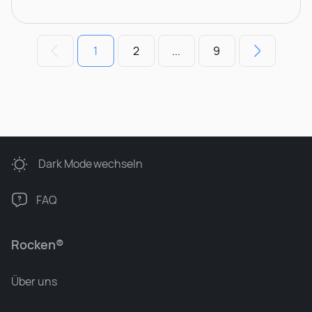
1
2
...
9
Dark Mode
wechseln
FAQ
Rocken®
Über uns