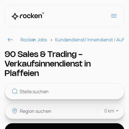
Rocken
Jobs
Kundendienst/ Innendienst / Auft
Für Arbeitgeber
90 Sales & Trading -
Verkaufsinnendienst in
Kontakt
Plaffeien
CH
0 km