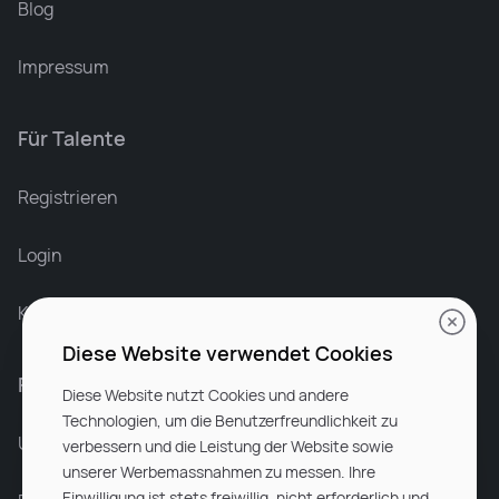
Blog
Impressum
Für Talente
Leonard Ramin
Recruiter at Rocken
Registrieren
Login
Karriere bei Rocken
Diese Website verwendet Cookies
Für Unternehmen
Diese Website nutzt Cookies und andere
Technologien, um die Benutzerfreundlichkeit zu
Unsere Dienstleistungen
verbessern und die Leistung der Website sowie
unserer Werbemassnahmen zu messen. Ihre
Einwilligung ist stets freiwillig, nicht erforderlich und