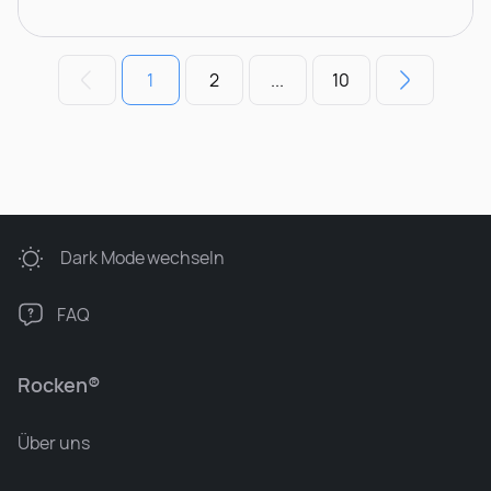
1
2
...
10
Dark Mode
wechseln
FAQ
Rocken®
Über uns