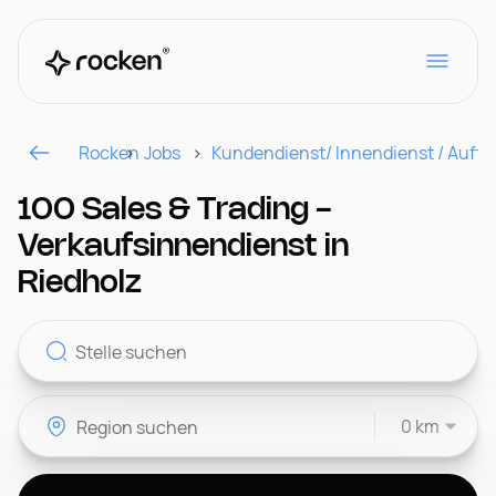
Rocken
Jobs
Kundendienst/ Innendienst / Auft
Für Arbeitgeber
100 Sales & Trading -
Verkaufsinnendienst in
Kontakt
Riedholz
CH
0 km