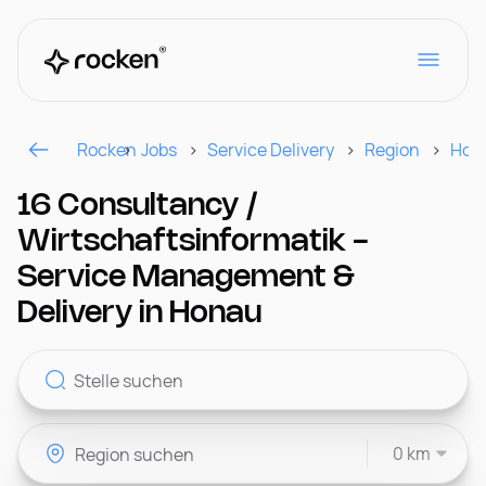
Rocken
Jobs
Service Delivery
Region
Hon
Für Arbeitgeber
16 Consultancy /
Wirtschaftsinformatik -
Kontakt
Service Management &
Delivery in Honau
CH
0 km