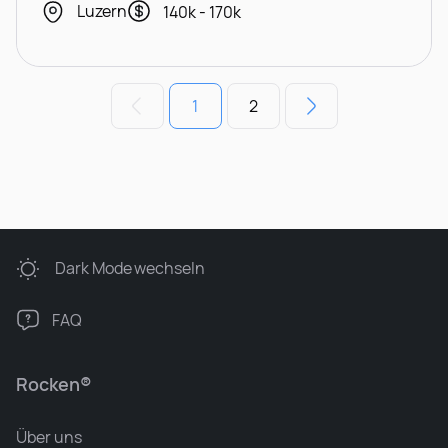
Luzern
140k - 170k
1
2
Dark Mode
wechseln
FAQ
Rocken®
Über uns